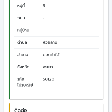
หมู่ที่
9
ถนน
-
หมู่บ้าน
ตำบล
ห้วยลาน
อำเภอ
ดอกคำใต้
จังหวัด
พะเยา
รหัส
56120
ไปรษณีย์
ติดต่อ