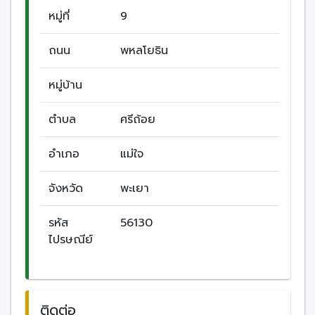
หมู่ที่
9
ถนน
พหลโยธิน
หมู่บ้าน
ตำบล
ศรีถ้อย
อำเภอ
แม่ใจ
จังหวัด
พะเยา
รหัส
56130
ไปรษณีย์
ติดต่อ